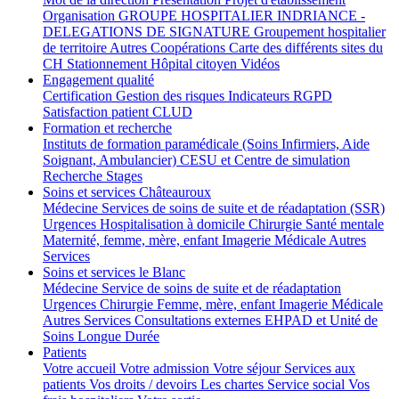
Organisation
GROUPE HOSPITALIER INDRIANCE -
DELEGATIONS DE SIGNATURE
Groupement hospitalier
de territoire
Autres Coopérations
Carte des différents sites du
CH
Stationnement
Hôpital citoyen
Vidéos
Engagement qualité
Certification
Gestion des risques
Indicateurs
RGPD
Satisfaction patient
CLUD
Formation et recherche
Instituts de formation paramédicale (Soins Infirmiers, Aide
Soignant, Ambulancier)
CESU et Centre de simulation
Recherche
Stages
Soins et services Châteauroux
Médecine
Services de soins de suite et de réadaptation (SSR)
Urgences
Hospitalisation à domicile
Chirurgie
Santé mentale
Maternité, femme, mère, enfant
Imagerie Médicale
Autres
Services
Soins et services le Blanc
Médecine
Service de soins de suite et de réadaptation
Urgences
Chirurgie
Femme, mère, enfant
Imagerie Médicale
Autres Services
Consultations externes
EHPAD et Unité de
Soins Longue Durée
Patients
Votre accueil
Votre admission
Votre séjour
Services aux
patients
Vos droits / devoirs
Les chartes
Service social
Vos