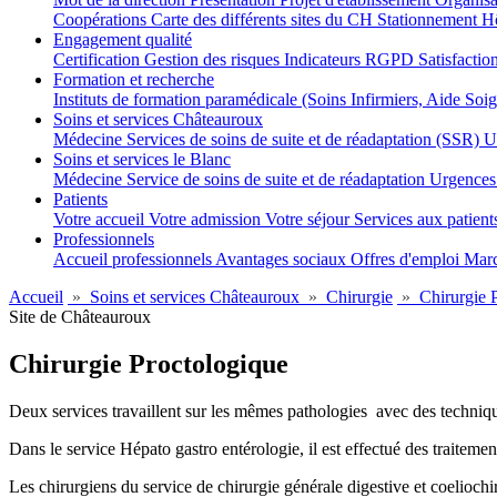
Coopérations
Carte des différents sites du CH
Stationnement
Hô
Engagement qualité
Certification
Gestion des risques
Indicateurs
RGPD
Satisfactio
Formation et recherche
Instituts de formation paramédicale (Soins Infirmiers, Aide So
Soins et services Châteauroux
Médecine
Services de soins de suite et de réadaptation (SSR)
U
Soins et services le Blanc
Médecine
Service de soins de suite et de réadaptation
Urgence
Patients
Votre accueil
Votre admission
Votre séjour
Services aux patien
Professionnels
Accueil professionnels
Avantages sociaux
Offres d'emploi
Marc
Accueil
»
Soins et services Châteauroux
»
Chirurgie
»
Chirurgie 
Site de Châteauroux
Chirurgie Proctologique
Deux services travaillent sur les mêmes pathologies avec des techniqu
Dans le service Hépato gastro entérologie, il est effectué
des traitemen
Les chirurgiens du service de chirurgie générale digestive et coeliochi