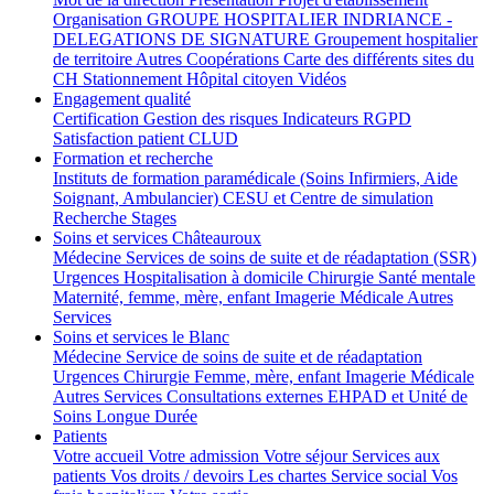
Organisation
GROUPE HOSPITALIER INDRIANCE -
DELEGATIONS DE SIGNATURE
Groupement hospitalier
de territoire
Autres Coopérations
Carte des différents sites du
CH
Stationnement
Hôpital citoyen
Vidéos
Engagement qualité
Certification
Gestion des risques
Indicateurs
RGPD
Satisfaction patient
CLUD
Formation et recherche
Instituts de formation paramédicale (Soins Infirmiers, Aide
Soignant, Ambulancier)
CESU et Centre de simulation
Recherche
Stages
Soins et services Châteauroux
Médecine
Services de soins de suite et de réadaptation (SSR)
Urgences
Hospitalisation à domicile
Chirurgie
Santé mentale
Maternité, femme, mère, enfant
Imagerie Médicale
Autres
Services
Soins et services le Blanc
Médecine
Service de soins de suite et de réadaptation
Urgences
Chirurgie
Femme, mère, enfant
Imagerie Médicale
Autres Services
Consultations externes
EHPAD et Unité de
Soins Longue Durée
Patients
Votre accueil
Votre admission
Votre séjour
Services aux
patients
Vos droits / devoirs
Les chartes
Service social
Vos